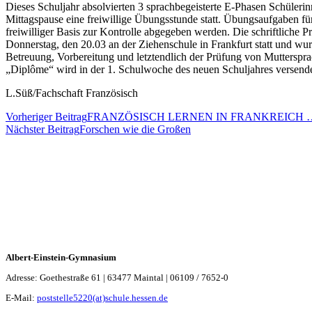
Dieses Schuljahr absolvierten 3 sprachbegeisterte E-Phasen Schüleri
Mittagspause eine freiwillige Übungsstunde statt. Übungsaufgaben für
freiwilliger Basis zur Kontrolle abgegeben werden. Die schriftliche
Donnerstag, den 20.03 an der Ziehenschule in Frankfurt statt und wur
Betreuung, Vorbereitung und letztendlich der Prüfung von Mutterspr
„Diplôme“ wird in der 1. Schulwoche des neuen Schuljahres versendet
L.Süß/Fachschaft Französisch
Vorheriger Beitrag
FRANZÖSISCH LERNEN IN FRANKREICH
Nächster Beitrag
Forschen wie die Großen
Albert-Einstein-Gymnasium
Adresse: Goethestraße 61 | 63477 Maintal | 06109 / 7652-0
E-Mail:
poststelle5220(at)schule.hessen.de