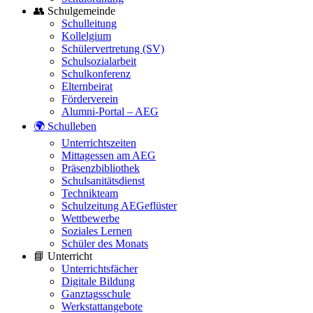
👥 Schulgemeinde
Schulleitung
Kollelgium
Schülervertretung (SV)
Schulsozialarbeit
Schulkonferenz
Elternbeirat
Förderverein
Alumni-Portal – AEG
🌍 Schulleben
Unterrichtszeiten
Mittagessen am AEG
Präsenzbibliothek
Schulsanitätsdienst
Technikteam
Schulzeitung AEGeflüster
Wettbewerbe
Soziales Lernen
Schüler des Monats
📘 Unterricht
Unterrichtsfächer
Digitale Bildung
Ganztagsschule
Werkstattangebote