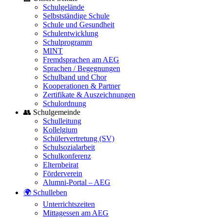
Schulgelände
Selbstständige Schule
Schule und Gesundheit
Schulentwicklung
Schulprogramm
MINT
Fremdsprachen am AEG
Sprachen / Begegnungen
Schulband und Chor
Kooperationen & Partner
Zertifikate & Auszeichnungen
Schulordnung
👥 Schulgemeinde
Schulleitung
Kollelgium
Schülervertretung (SV)
Schulsozialarbeit
Schulkonferenz
Elternbeirat
Förderverein
Alumni-Portal – AEG
🌍 Schulleben
Unterrichtszeiten
Mittagessen am AEG