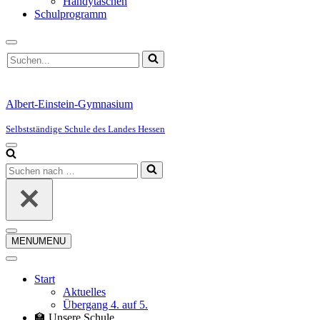
Handytaschen
Schulprogramm
Suchen
nach …
Albert-Einstein-Gymnasium
Selbstständige Schule des Landes Hessen
Navigationsmenü
Suchen
nach …
Navigationsmenü
MENU
MENU
Start
Aktuelles
Übergang 4. auf 5.
🏫 Unsere Schule