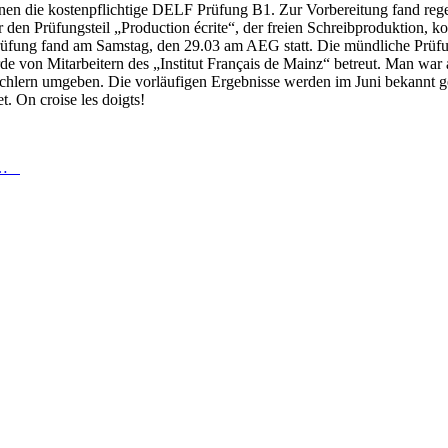
nnen die kostenpflichtige DELF Prüfung B1. Zur Vorbereitung fand rege
 den Prüfungsteil „Production écrite“, der freien Schreibproduktion, k
 Prüfung fand am Samstag, den 29.03 am AEG statt. Die mündliche Prüfu
de von Mitarbeitern des „Institut Français de Mainz“ betreut. Man war
achlern umgeben. Die vorläufigen Ergebnisse werden im Juni bekannt 
. On croise les doigts!
 …