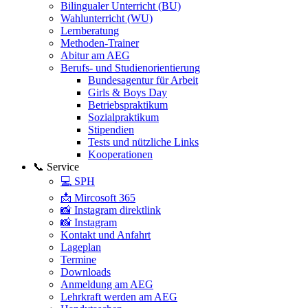
Bilingualer Unterricht (BU)
Wahlunterricht (WU)
Lernberatung
Methoden-Trainer
Abitur am AEG
Berufs- und Studienorientierung
Bundesagentur für Arbeit
Girls & Boys Day
Betriebspraktikum
Sozialpraktikum
Stipendien
Tests und nützliche Links
Kooperationen
📞 Service
💻 SPH
📩 Mircosoft 365
📸 Instagram direktlink
📸 Instagram
Kontakt und Anfahrt
Lageplan
Termine
Downloads
Anmeldung am AEG
Lehrkraft werden am AEG