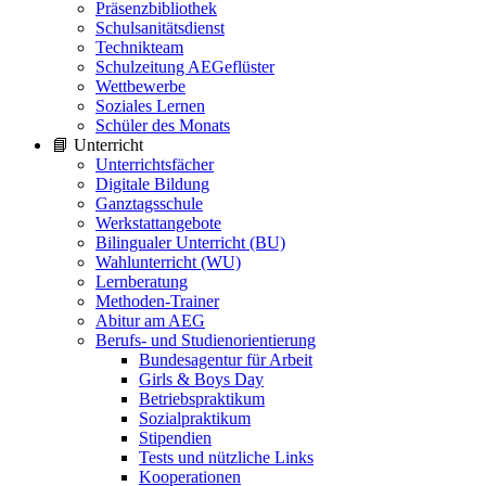
Präsenzbibliothek
Schulsanitätsdienst
Technikteam
Schulzeitung AEGeflüster
Wettbewerbe
Soziales Lernen
Schüler des Monats
📘 Unterricht
Unterrichtsfächer
Digitale Bildung
Ganztagsschule
Werkstattangebote
Bilingualer Unterricht (BU)
Wahlunterricht (WU)
Lernberatung
Methoden-Trainer
Abitur am AEG
Berufs- und Studienorientierung
Bundesagentur für Arbeit
Girls & Boys Day
Betriebspraktikum
Sozialpraktikum
Stipendien
Tests und nützliche Links
Kooperationen