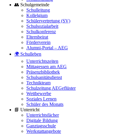
👥 Schulgemeinde
Schulleitung
Kollelgium
Schülervertretung (SV)
Schulsozialarbeit
Schulkonferenz
Elternbeirat
Förderverein
Alumni-Portal – AEG
🌍 Schulleben
Unterrichtszeiten
Mittagessen am AEG
Präsenzbibliothek
Schulsanitätsdienst
Technikteam
Schulzeitung AEGeflüster
Wettbewerbe
Soziales Lernen
Schüler des Monats
📘 Unterricht
Unterrichtsfächer
Digitale Bildung
Ganztagsschule
Werkstattangebote