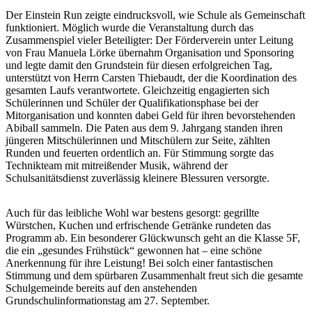
Der Einstein Run zeigte eindrucksvoll, wie Schule als Gemeinschaft
funktioniert. Möglich wurde die Veranstaltung durch das
Zusammenspiel vieler Beteiligter: Der Förderverein unter Leitung
von Frau Manuela Lörke übernahm Organisation und Sponsoring
und legte damit den Grundstein für diesen erfolgreichen Tag,
unterstützt von Herrn Carsten Thiebaudt, der die Koordination des
gesamten Laufs verantwortete. Gleichzeitig engagierten sich
Schülerinnen und Schüler der Qualifikationsphase bei der
Mitorganisation und konnten dabei Geld für ihren bevorstehenden
Abiball sammeln. Die Paten aus dem 9. Jahrgang standen ihren
jüngeren Mitschülerinnen und Mitschülern zur Seite, zählten
Runden und feuerten ordentlich an. Für Stimmung sorgte das
Technikteam mit mitreißender Musik, während der
Schulsanitätsdienst zuverlässig kleinere Blessuren versorgte.
Auch für das leibliche Wohl war bestens gesorgt: gegrillte
Würstchen, Kuchen und erfrischende Getränke rundeten das
Programm ab. Ein besonderer Glückwunsch geht an die Klasse 5F,
die ein „gesundes Frühstück“ gewonnen hat – eine schöne
Anerkennung für ihre Leistung! Bei solch einer fantastischen
Stimmung und dem spürbaren Zusammenhalt freut sich die gesamte
Schulgemeinde bereits auf den anstehenden
Grundschulinformationstag am 27. September.