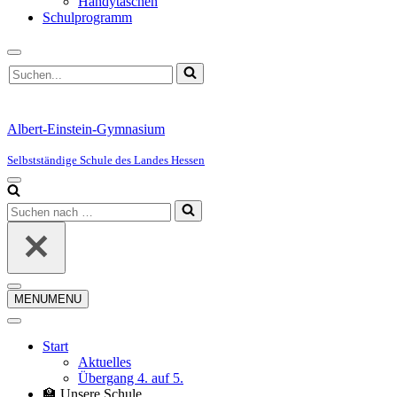
Handytaschen
Schulprogramm
Suchen
nach …
Albert-Einstein-Gymnasium
Selbstständige Schule des Landes Hessen
Navigationsmenü
Suchen
nach …
Navigationsmenü
MENU
MENU
Start
Aktuelles
Übergang 4. auf 5.
🏫 Unsere Schule