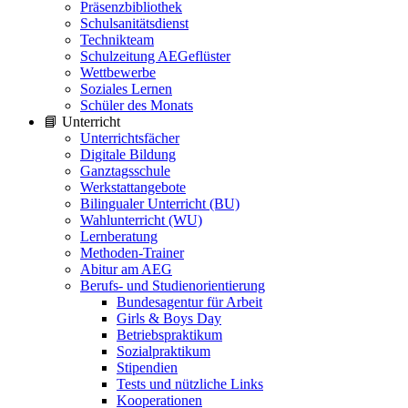
Präsenzbibliothek
Schulsanitätsdienst
Technikteam
Schulzeitung AEGeflüster
Wettbewerbe
Soziales Lernen
Schüler des Monats
📘 Unterricht
Unterrichtsfächer
Digitale Bildung
Ganztagsschule
Werkstattangebote
Bilingualer Unterricht (BU)
Wahlunterricht (WU)
Lernberatung
Methoden-Trainer
Abitur am AEG
Berufs- und Studienorientierung
Bundesagentur für Arbeit
Girls & Boys Day
Betriebspraktikum
Sozialpraktikum
Stipendien
Tests und nützliche Links
Kooperationen