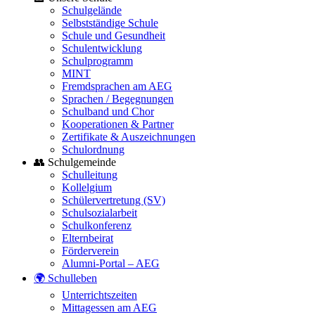
Schulgelände
Selbstständige Schule
Schule und Gesundheit
Schulentwicklung
Schulprogramm
MINT
Fremdsprachen am AEG
Sprachen / Begegnungen
Schulband und Chor
Kooperationen & Partner
Zertifikate & Auszeichnungen
Schulordnung
👥 Schulgemeinde
Schulleitung
Kollelgium
Schülervertretung (SV)
Schulsozialarbeit
Schulkonferenz
Elternbeirat
Förderverein
Alumni-Portal – AEG
🌍 Schulleben
Unterrichtszeiten
Mittagessen am AEG