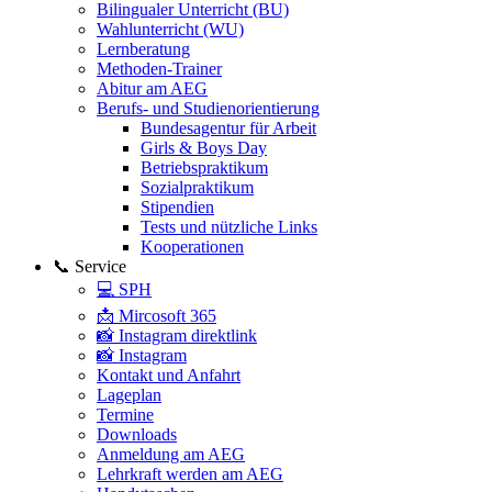
Bilingualer Unterricht (BU)
Wahlunterricht (WU)
Lernberatung
Methoden-Trainer
Abitur am AEG
Berufs- und Studienorientierung
Bundesagentur für Arbeit
Girls & Boys Day
Betriebspraktikum
Sozialpraktikum
Stipendien
Tests und nützliche Links
Kooperationen
📞 Service
💻 SPH
📩 Mircosoft 365
📸 Instagram direktlink
📸 Instagram
Kontakt und Anfahrt
Lageplan
Termine
Downloads
Anmeldung am AEG
Lehrkraft werden am AEG