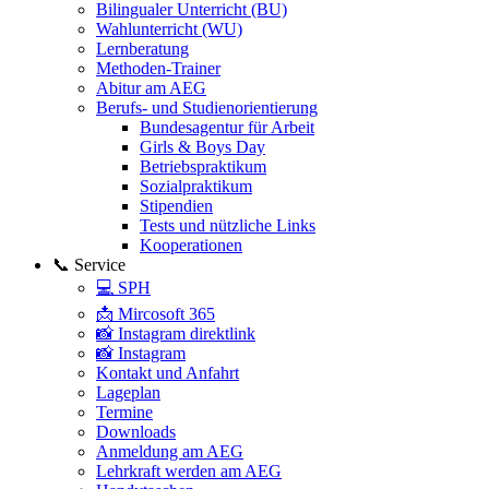
Bilingualer Unterricht (BU)
Wahlunterricht (WU)
Lernberatung
Methoden-Trainer
Abitur am AEG
Berufs- und Studienorientierung
Bundesagentur für Arbeit
Girls & Boys Day
Betriebspraktikum
Sozialpraktikum
Stipendien
Tests und nützliche Links
Kooperationen
📞 Service
💻 SPH
📩 Mircosoft 365
📸 Instagram direktlink
📸 Instagram
Kontakt und Anfahrt
Lageplan
Termine
Downloads
Anmeldung am AEG
Lehrkraft werden am AEG