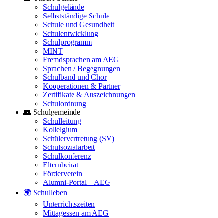
Schulgelände
Selbstständige Schule
Schule und Gesundheit
Schulentwicklung
Schulprogramm
MINT
Fremdsprachen am AEG
Sprachen / Begegnungen
Schulband und Chor
Kooperationen & Partner
Zertifikate & Auszeichnungen
Schulordnung
👥 Schulgemeinde
Schulleitung
Kollelgium
Schülervertretung (SV)
Schulsozialarbeit
Schulkonferenz
Elternbeirat
Förderverein
Alumni-Portal – AEG
🌍 Schulleben
Unterrichtszeiten
Mittagessen am AEG