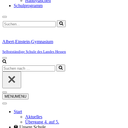
Handytaschen
Schulprogramm
Suchen
nach …
Albert-Einstein-Gymnasium
Selbstständige Schule des Landes Hessen
Navigationsmenü
Suchen
nach …
Navigationsmenü
MENU
MENU
Start
Aktuelles
Übergang 4. auf 5.
🏫 Unsere Schule