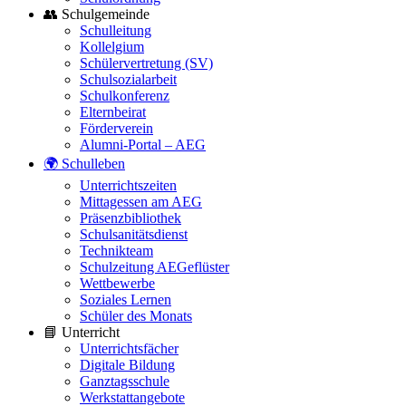
👥 Schulgemeinde
Schulleitung
Kollelgium
Schülervertretung (SV)
Schulsozialarbeit
Schulkonferenz
Elternbeirat
Förderverein
Alumni-Portal – AEG
🌍 Schulleben
Unterrichtszeiten
Mittagessen am AEG
Präsenzbibliothek
Schulsanitätsdienst
Technikteam
Schulzeitung AEGeflüster
Wettbewerbe
Soziales Lernen
Schüler des Monats
📘 Unterricht
Unterrichtsfächer
Digitale Bildung
Ganztagsschule
Werkstattangebote