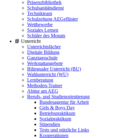
Präsenzbibliothek
Schulsanitätsdienst
Technikteam
Schulzeitung AEGeflüster
Wettbewerbe
Soziales Lernen
Schüler des Monats
📘 Unterricht
Unterrichtsfächer
Digitale Bildung
Ganztagsschule
Werkstattangebote
Bilingualer Unterricht (BU)
Wahlunterricht (WU)
Lernberatung
Methoden-Trainer
Abitur am AEG
Berufs- und Studienorientierung
Bundesagentur für Arbeit
Girls & Boys Day
Betriebspraktikum
Sozialpraktikum
Stipendien
Tests und nützliche Links
Kooperationen