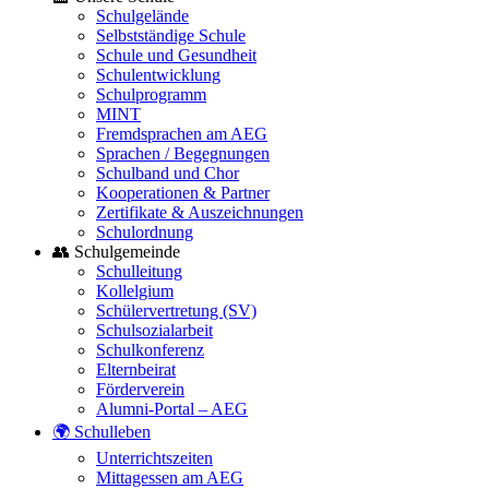
Schulgelände
Selbstständige Schule
Schule und Gesundheit
Schulentwicklung
Schulprogramm
MINT
Fremdsprachen am AEG
Sprachen / Begegnungen
Schulband und Chor
Kooperationen & Partner
Zertifikate & Auszeichnungen
Schulordnung
👥 Schulgemeinde
Schulleitung
Kollelgium
Schülervertretung (SV)
Schulsozialarbeit
Schulkonferenz
Elternbeirat
Förderverein
Alumni-Portal – AEG
🌍 Schulleben
Unterrichtszeiten
Mittagessen am AEG