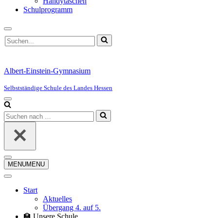
Handytaschen
Schulprogramm
Suchen
nach …
Albert-Einstein-Gymnasium
Selbstständige Schule des Landes Hessen
Navigationsmenü
Suchen
nach …
Navigationsmenü
MENU
MENU
Start
Aktuelles
Übergang 4. auf 5.
🏫 Unsere Schule