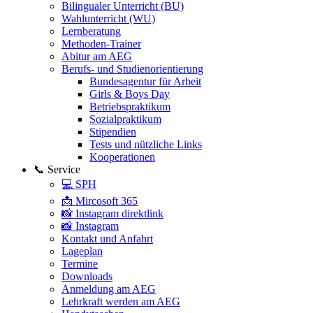
Bilingualer Unterricht (BU)
Wahlunterricht (WU)
Lernberatung
Methoden-Trainer
Abitur am AEG
Berufs- und Studienorientierung
Bundesagentur für Arbeit
Girls & Boys Day
Betriebspraktikum
Sozialpraktikum
Stipendien
Tests und nützliche Links
Kooperationen
📞 Service
💻 SPH
📩 Mircosoft 365
📸 Instagram direktlink
📸 Instagram
Kontakt und Anfahrt
Lageplan
Termine
Downloads
Anmeldung am AEG
Lehrkraft werden am AEG