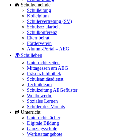
👥 Schulgemeinde
Schulleitung
Kollelgium
Schülervertretung (SV)
Schulsozialarbeit
Schulkonferenz
Elternbeirat
Förderverein
Alumni-Portal – AEG
🌍 Schulleben
Unterrichtszeiten
Mittagessen am AEG
Präsenzbibliothek
Schulsanitätsdienst
Technikteam
Schulzeitung AEGeflüster
Wettbewerbe
Soziales Lernen
Schüler des Monats
📘 Unterricht
Unterrichtsfächer
Digitale Bildung
Ganztagsschule
Werkstattangebote