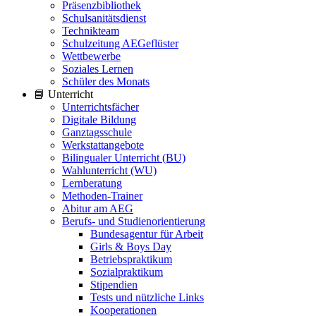
Präsenzbibliothek
Schulsanitätsdienst
Technikteam
Schulzeitung AEGeflüster
Wettbewerbe
Soziales Lernen
Schüler des Monats
📘 Unterricht
Unterrichtsfächer
Digitale Bildung
Ganztagsschule
Werkstattangebote
Bilingualer Unterricht (BU)
Wahlunterricht (WU)
Lernberatung
Methoden-Trainer
Abitur am AEG
Berufs- und Studienorientierung
Bundesagentur für Arbeit
Girls & Boys Day
Betriebspraktikum
Sozialpraktikum
Stipendien
Tests und nützliche Links
Kooperationen