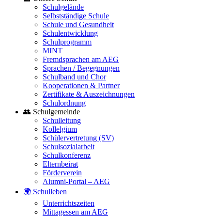
Schulgelände
Selbstständige Schule
Schule und Gesundheit
Schulentwicklung
Schulprogramm
MINT
Fremdsprachen am AEG
Sprachen / Begegnungen
Schulband und Chor
Kooperationen & Partner
Zertifikate & Auszeichnungen
Schulordnung
👥 Schulgemeinde
Schulleitung
Kollelgium
Schülervertretung (SV)
Schulsozialarbeit
Schulkonferenz
Elternbeirat
Förderverein
Alumni-Portal – AEG
🌍 Schulleben
Unterrichtszeiten
Mittagessen am AEG