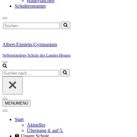
Handytaschen
Schulprogramm
Suchen
nach …
Albert-Einstein-Gymnasium
Selbstständige Schule des Landes Hessen
Navigationsmenü
Suchen
nach …
Navigationsmenü
MENU
MENU
Start
Aktuelles
Übergang 4. auf 5.
🏫 Unsere Schule