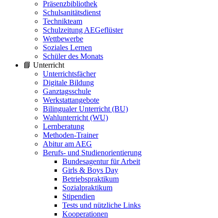
Präsenzbibliothek
Schulsanitätsdienst
Technikteam
Schulzeitung AEGeflüster
Wettbewerbe
Soziales Lernen
Schüler des Monats
📘 Unterricht
Unterrichtsfächer
Digitale Bildung
Ganztagsschule
Werkstattangebote
Bilingualer Unterricht (BU)
Wahlunterricht (WU)
Lernberatung
Methoden-Trainer
Abitur am AEG
Berufs- und Studienorientierung
Bundesagentur für Arbeit
Girls & Boys Day
Betriebspraktikum
Sozialpraktikum
Stipendien
Tests und nützliche Links
Kooperationen