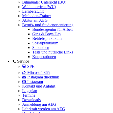
Bilingualer Unterricht (BU)
Wahlunterricht (WU)
Lernberatung
Methoden-Trainer
Abitur am AEG
Berufs- und Studienorientierung
Bundesagentur für Arbeit
Girls & Boys Day
Betriebspraktikum
Sozialpraktikum
Stipendien
Tests und nützliche Links
Kooperationen
📞 Service
💻 SPH
📩 Mircosoft 365
📸 Instagram direktlink
📸 Instagram
Kontakt und Anfahrt
Lageplan
Termine
Downloads
Anmeldung am AEG
Lehrkraft werden am AEG