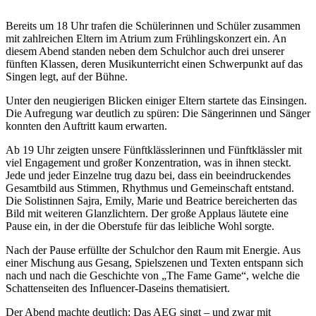
Bereits um 18 Uhr trafen die Schülerinnen und Schüler zusammen
mit zahlreichen Eltern im Atrium zum Frühlingskonzert ein. An
diesem Abend standen neben dem Schulchor auch drei unserer
fünften Klassen, deren Musikunterricht einen Schwerpunkt auf das
Singen legt, auf der Bühne.
Unter den neugierigen Blicken einiger Eltern startete das Einsingen.
Die Aufregung war deutlich zu spüren: Die Sängerinnen und Sänger
konnten den Auftritt kaum erwarten.
Ab 19 Uhr zeigten unsere Fünftklässlerinnen und Fünftklässler mit
viel Engagement und großer Konzentration, was in ihnen steckt.
Jede und jeder Einzelne trug dazu bei, dass ein beeindruckendes
Gesamtbild aus Stimmen, Rhythmus und Gemeinschaft entstand.
Die Solistinnen Sajra, Emily, Marie und Beatrice bereicherten das
Bild mit weiteren Glanzlichtern. Der große Applaus läutete eine
Pause ein, in der die Oberstufe für das leibliche Wohl sorgte.
Nach der Pause erfüllte der Schulchor den Raum mit Energie. Aus
einer Mischung aus Gesang, Spielszenen und Texten entspann sich
nach und nach die Geschichte von „The Fame Game“, welche die
Schattenseiten des Influencer-Daseins thematisiert.
Der Abend machte deutlich: Das AEG singt – und zwar mit