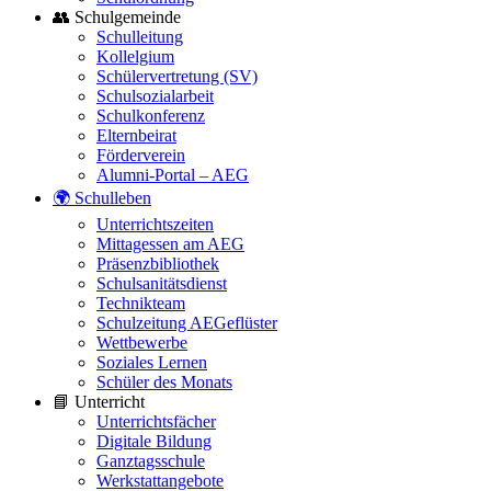
👥 Schulgemeinde
Schulleitung
Kollelgium
Schülervertretung (SV)
Schulsozialarbeit
Schulkonferenz
Elternbeirat
Förderverein
Alumni-Portal – AEG
🌍 Schulleben
Unterrichtszeiten
Mittagessen am AEG
Präsenzbibliothek
Schulsanitätsdienst
Technikteam
Schulzeitung AEGeflüster
Wettbewerbe
Soziales Lernen
Schüler des Monats
📘 Unterricht
Unterrichtsfächer
Digitale Bildung
Ganztagsschule
Werkstattangebote