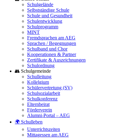
Schulgelände
Selbstständige Schule
Schule und Gesundheit
Schulentwicklung
Schulprogramm
MINT
Fremdsprachen am AEG
Sprachen / Begegnungen
Schulband und Chor
Kooperationen & Partner
Zertifikate & Auszeichnungen
Schulordnung
👥 Schulgemeinde
Schulleitung
Kollelgium
Schülervertretung (SV)
Schulsozialarbeit
Schulkonferenz
Elternbeirat
Förderverein
Alumni-Portal – AEG
🌍 Schulleben
Unterrichtszeiten
Mittagessen am AEG