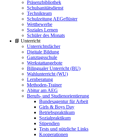
Präsenzbibliothek
Schulsanitätsdienst
Technikteam
Schulzeitung AEGeflüster
Wettbewerbe
Soziales Lernen
Schüler des Monats
📘 Unterricht
Unterrichtsfächer
Digitale Bildung
Ganztagsschule
Werkstattangebote
Bilingualer Unterricht (BU)
Wahlunterricht (WU)
Lernberatung
Methoden-Trainer
Abitur am AEG
Berufs- und Studienorientierung
Bundesagentur für Arbeit
Girls & Boys Day
Betriebspraktikum
Sozialpraktikum
Stipendien
Tests und nützliche Links
Kooperationen