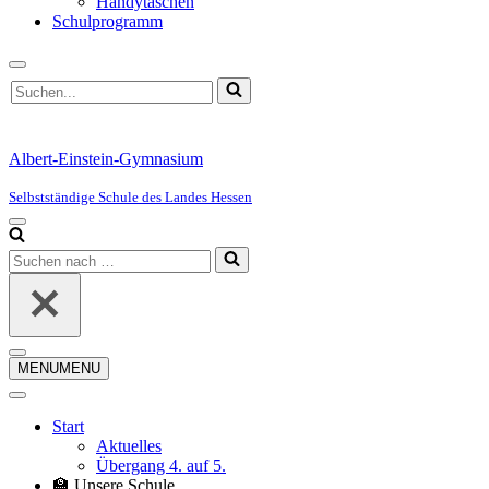
Handytaschen
Schulprogramm
Suchen
nach …
Albert-Einstein-Gymnasium
Selbstständige Schule des Landes Hessen
Navigationsmenü
Suchen
nach …
Navigationsmenü
MENU
MENU
Start
Aktuelles
Übergang 4. auf 5.
🏫 Unsere Schule