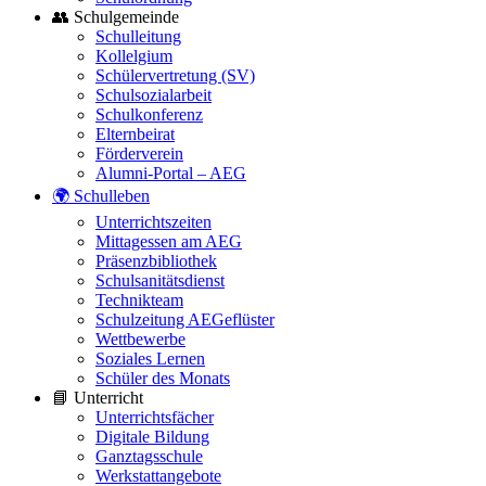
👥 Schulgemeinde
Schulleitung
Kollelgium
Schülervertretung (SV)
Schulsozialarbeit
Schulkonferenz
Elternbeirat
Förderverein
Alumni-Portal – AEG
🌍 Schulleben
Unterrichtszeiten
Mittagessen am AEG
Präsenzbibliothek
Schulsanitätsdienst
Technikteam
Schulzeitung AEGeflüster
Wettbewerbe
Soziales Lernen
Schüler des Monats
📘 Unterricht
Unterrichtsfächer
Digitale Bildung
Ganztagsschule
Werkstattangebote