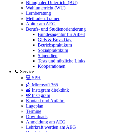
Bilingualer Unterricht (BU)
Wahlunterricht (WU)
Lernberatung
Methoden-Trainer
Abitur am AEG
Berufs- und Studienorientierung
Bundesagentur für Arbeit
Girls & Boys Day
Betriebspraktikum
Sozialpraktikum
Stipendien
Tests und nützliche Links
Kooperationen
📞 Service
💻 SPH
📩 Mircosoft 365
📸 Instagram direktlink
📸 Instagram
Kontakt und Anfahrt
Lageplan
Termine
Downloads
Anmeldung am AEG
Lehrkraft werden am AEG