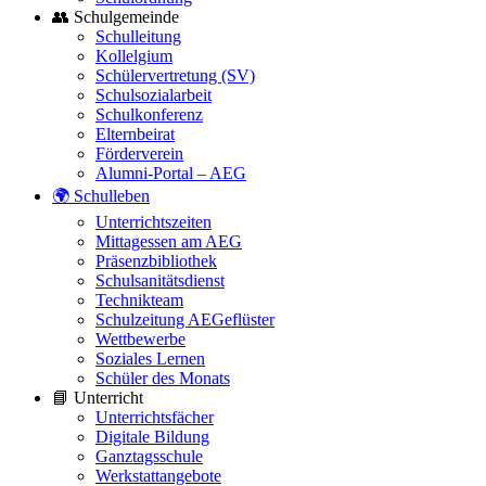
👥 Schulgemeinde
Schulleitung
Kollelgium
Schülervertretung (SV)
Schulsozialarbeit
Schulkonferenz
Elternbeirat
Förderverein
Alumni-Portal – AEG
🌍 Schulleben
Unterrichtszeiten
Mittagessen am AEG
Präsenzbibliothek
Schulsanitätsdienst
Technikteam
Schulzeitung AEGeflüster
Wettbewerbe
Soziales Lernen
Schüler des Monats
📘 Unterricht
Unterrichtsfächer
Digitale Bildung
Ganztagsschule
Werkstattangebote