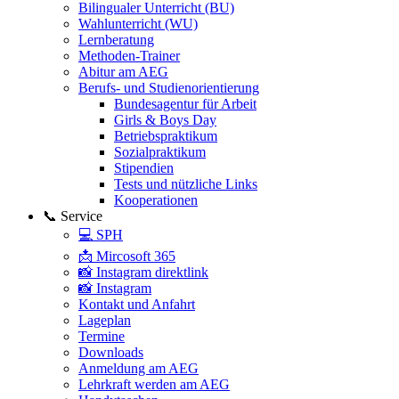
Bilingualer Unterricht (BU)
Wahlunterricht (WU)
Lernberatung
Methoden-Trainer
Abitur am AEG
Berufs- und Studienorientierung
Bundesagentur für Arbeit
Girls & Boys Day
Betriebspraktikum
Sozialpraktikum
Stipendien
Tests und nützliche Links
Kooperationen
📞 Service
💻 SPH
📩 Mircosoft 365
📸 Instagram direktlink
📸 Instagram
Kontakt und Anfahrt
Lageplan
Termine
Downloads
Anmeldung am AEG
Lehrkraft werden am AEG