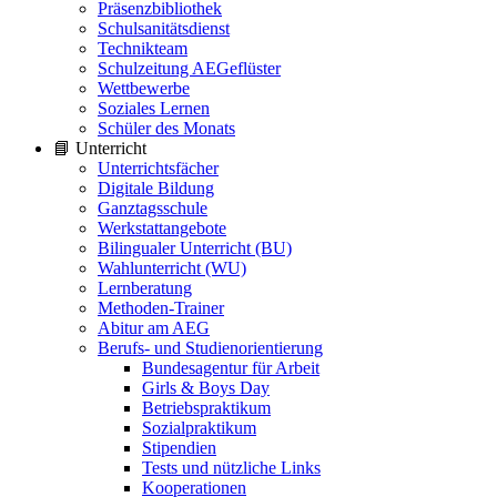
Präsenzbibliothek
Schulsanitätsdienst
Technikteam
Schulzeitung AEGeflüster
Wettbewerbe
Soziales Lernen
Schüler des Monats
📘 Unterricht
Unterrichtsfächer
Digitale Bildung
Ganztagsschule
Werkstattangebote
Bilingualer Unterricht (BU)
Wahlunterricht (WU)
Lernberatung
Methoden-Trainer
Abitur am AEG
Berufs- und Studienorientierung
Bundesagentur für Arbeit
Girls & Boys Day
Betriebspraktikum
Sozialpraktikum
Stipendien
Tests und nützliche Links
Kooperationen