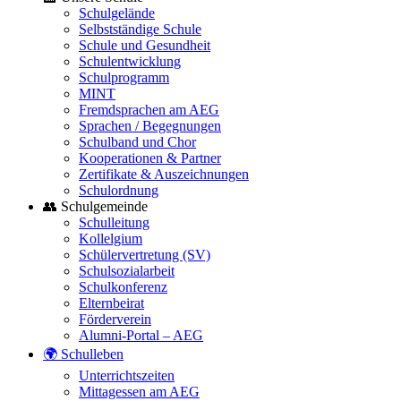
Schulgelände
Selbstständige Schule
Schule und Gesundheit
Schulentwicklung
Schulprogramm
MINT
Fremdsprachen am AEG
Sprachen / Begegnungen
Schulband und Chor
Kooperationen & Partner
Zertifikate & Auszeichnungen
Schulordnung
👥 Schulgemeinde
Schulleitung
Kollelgium
Schülervertretung (SV)
Schulsozialarbeit
Schulkonferenz
Elternbeirat
Förderverein
Alumni-Portal – AEG
🌍 Schulleben
Unterrichtszeiten
Mittagessen am AEG