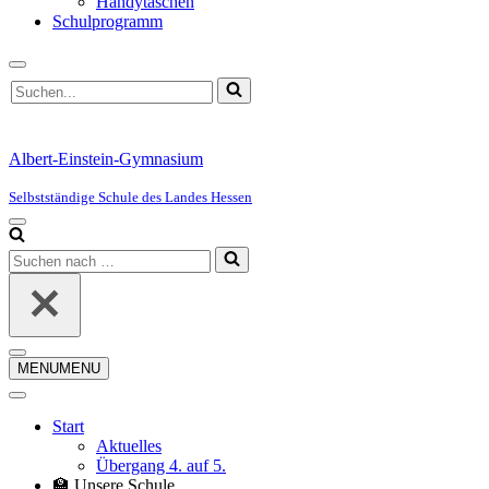
Handytaschen
Schulprogramm
Suchen
nach …
Albert-Einstein-Gymnasium
Selbstständige Schule des Landes Hessen
Navigationsmenü
Suchen
nach …
Navigationsmenü
MENU
MENU
Start
Aktuelles
Übergang 4. auf 5.
🏫 Unsere Schule