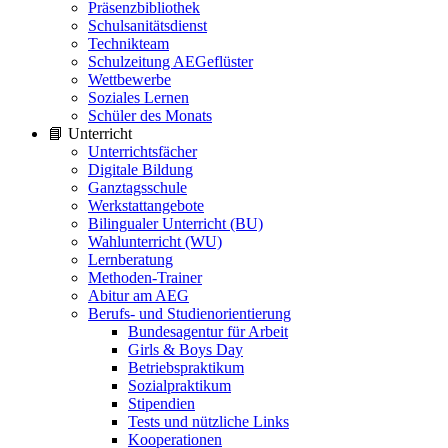
Präsenzbibliothek
Schulsanitätsdienst
Technikteam
Schulzeitung AEGeflüster
Wettbewerbe
Soziales Lernen
Schüler des Monats
📘 Unterricht
Unterrichtsfächer
Digitale Bildung
Ganztagsschule
Werkstattangebote
Bilingualer Unterricht (BU)
Wahlunterricht (WU)
Lernberatung
Methoden-Trainer
Abitur am AEG
Berufs- und Studienorientierung
Bundesagentur für Arbeit
Girls & Boys Day
Betriebspraktikum
Sozialpraktikum
Stipendien
Tests und nützliche Links
Kooperationen