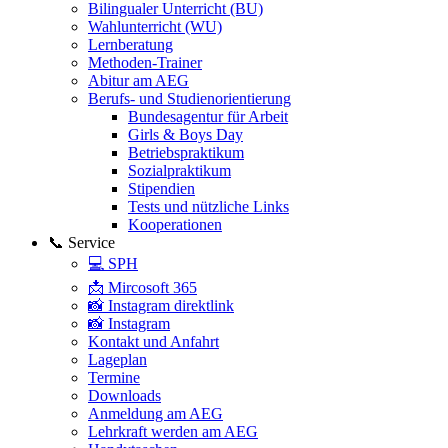
Bilingualer Unterricht (BU)
Wahlunterricht (WU)
Lernberatung
Methoden-Trainer
Abitur am AEG
Berufs- und Studienorientierung
Bundesagentur für Arbeit
Girls & Boys Day
Betriebspraktikum
Sozialpraktikum
Stipendien
Tests und nützliche Links
Kooperationen
📞 Service
💻 SPH
📩 Mircosoft 365
📸 Instagram direktlink
📸 Instagram
Kontakt und Anfahrt
Lageplan
Termine
Downloads
Anmeldung am AEG
Lehrkraft werden am AEG