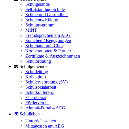
Schulgelände
Selbstständige Schule
Schule und Gesundheit
Schulentwicklung
Schulprogramm
MINT
Fremdsprachen am AEG
Sprachen / Begegnungen
Schulband und Chor
Kooperationen & Partner
Zertifikate & Auszeichnungen
Schulordnung
👥 Schulgemeinde
Schulleitung
Kollelgium
Schülervertretung (SV)
Schulsozialarbeit
Schulkonferenz
Elternbeirat
Förderverein
Alumni-Portal – AEG
🌍 Schulleben
Unterrichtszeiten
Mittagessen am AEG