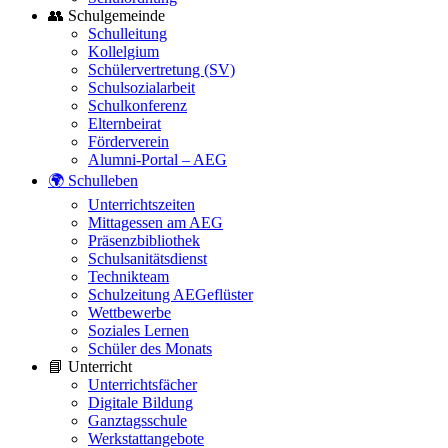
👥 Schulgemeinde
Schulleitung
Kollelgium
Schülervertretung (SV)
Schulsozialarbeit
Schulkonferenz
Elternbeirat
Förderverein
Alumni-Portal – AEG
🌍 Schulleben
Unterrichtszeiten
Mittagessen am AEG
Präsenzbibliothek
Schulsanitätsdienst
Technikteam
Schulzeitung AEGeflüster
Wettbewerbe
Soziales Lernen
Schüler des Monats
📘 Unterricht
Unterrichtsfächer
Digitale Bildung
Ganztagsschule
Werkstattangebote