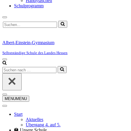
Handytaschen
Schulprogramm
Suchen
nach …
Albert-Einstein-Gymnasium
Selbstständige Schule des Landes Hessen
Navigationsmenü
Suchen
nach …
Navigationsmenü
MENU
MENU
Start
Aktuelles
Übergang 4. auf 5.
🏫 Unsere Schule